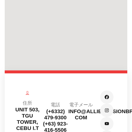
住所
電話
電子メール
UNIT 503,
(+6332)
INFO@ALLIEDFUSIONBP
TGU
479-9300
COM
TOWER,
(+63) 923-
CEBU I.T
416-5506