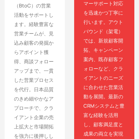
マーサポート対応
（BtoC）の営業
を迅速かつ丁寧に
活動をサポートし
行います。アウト
ます。経験豊富な
バウンド（架電）
営業チームが、見
では、新規顧客開
込み顧客の発掘か
拓、キャンペーン
らアポイント獲
案内、既存顧客フ
得、商談フォロー
ォローなど、クラ
アップまで、一貫
イアントのニーズ
した営業プロセス
に合わせた営業活
を代行。日本品質
動を展開。最新の
のきめ細やかなア
CRMシステムと豊
プローチで、クラ
富な経験を活用
イアント企業の売
し、顧客満足度と
上拡大と市場開拓
成果の両立を実現
を強力に後押しし