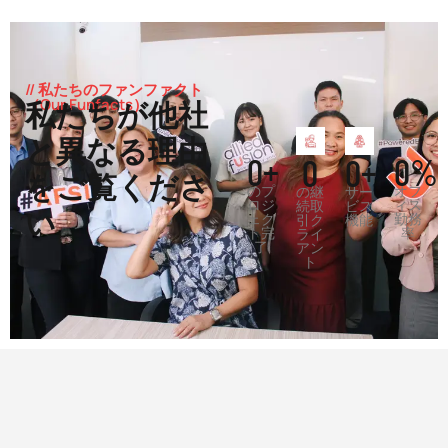
// 私たちのファンファクト
（Our Funfacts）
私たちが他社
と異なる理由
0
+
0
%
0
0
+
をご覧くださ
のプ
オフ
の継
サー
ロジ
ィス
続取
ビス
い
ェク
勤務
引ク
機能
ト完
率
ライ
了
アン
ト