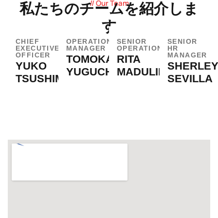
// Our Team
私たちのチームを紹介しま
す
CHIEF
OPERATION
SENIOR
SENIOR
EXECUTIVE
MANAGER
OPERATIONS
HR
OFFICER
MANAGER
TOMOKA
RITA
YUKO
SHERLE
YUGUCHI
MADULID
TSUSHIMA
SEVILLA