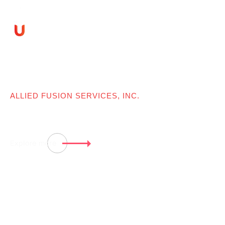
ALLIED FUSION SERVICES, INC.
フィリピンから
日本品質を
Explore more
FACEBOOK
INSTAGRAM
YOUTUBE
LINKEDIN