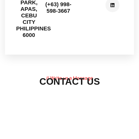
PARK,
(+63) 998-
APAS,
598-3667
CEBU
CITY
PHILIPPINES
6000
// Write us a Message
CONTACT US