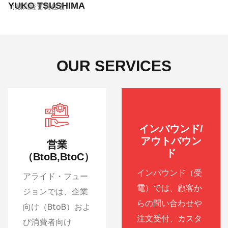
YUKO TSUSHIMA
（最高経営責任者）
OUR SERVICES
インバウンド/
アウトバウン
営業
ド
（BtoB,BtoC）
インバウンド（受
アライド・フュー
電）では、顧客か
ジョンでは、企業
らの問い合わせや
向け（BtoB）およ
注文受付、カスタ
び消費者向け