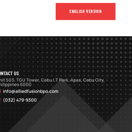
UIS
OUR
CONTACT
ENGLISH VERSION
TEAM
US
ONTACT US
nit 503, TGU Tower, Cebu I.T Park, Apas, Cebu City,
hilippines 6000
info@alliedfusionbpo.com
(032) 479-9300