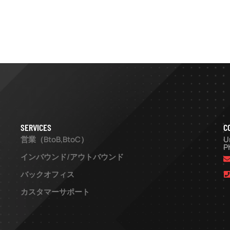
:
CHELUARB
ABOUT
PEOPLE &
SERVICES
TESTIMONIALS
US
CULTURE
SERVICES
C
営業（BtoB,BtoC）
U
P
インバウンド/アウトバウンド
バックオフィス
カスタマーサポート